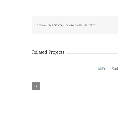
Share This Story, Choose Your Platform!
Related Projects
Proin Sodales
Quam
Mauris
Fringilla
Voluts