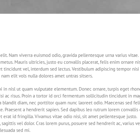
elit. Nam viverra euismod odio, gravida pellentesque urna varius vitae.
etus. Mauris ultricies, justo eu convallis placerat, felis enim ornare nis
t tincidunt vel, interdum sed lectus. Vestibulum adipiscing tempor nisi
nam elit vols nulla dolores amet untras sitsers.
rbi in nisl ut quam vulputate elementum. Donec ornare, turpis eget rhon
i ac risus. Proin a tortor id orci fermentum sollicitudin tincidunt in ma
 blandit diam, nec porttitor quam nunc laoreet odio. Maecenas sed feli
. Praesent a hendrerit sapien. Sed dapibus leo rutrum lorem convallis 
at id fringilla. Vivamus vitae odio nisi, sit amet pellentesque justo.
 sagittis vel dolor. Cras lorem purus, posuere sed hendrerit ac, varius ve
lesuada sed mi.