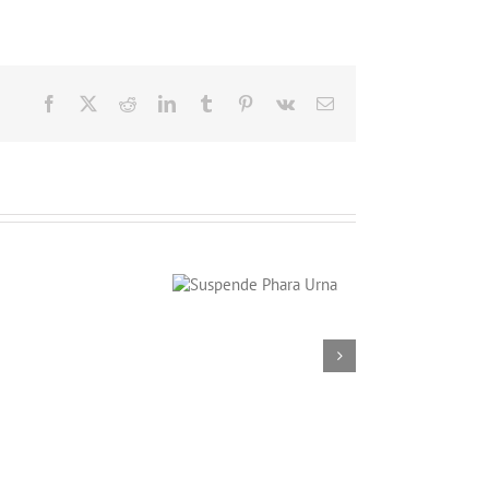
Facebook
X
Reddit
LinkedIn
Tumblr
Pinterest
Vk
Email
Suspende Phara
Urna
Curabitur
Malada
Lorem