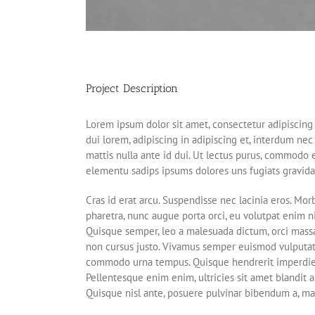
Project Description
Lorem ipsum dolor sit amet, consectetur adipiscing 
dui lorem, adipiscing in adipiscing et, interdum nec m
mattis nulla ante id dui. Ut lectus purus, commodo e
elementu sadips ipsums dolores uns fugiats gravida 
Cras id erat arcu. Suspendisse nec lacinia eros. Mo
pharetra, nunc augue porta orci, eu volutpat enim nis
Quisque semper, leo a malesuada dictum, orci massa
non cursus justo. Vivamus semper euismod vulputate
commodo urna tempus. Quisque hendrerit imperdiet er
Pellentesque enim enim, ultricies sit amet blandit a,
Quisque nisl ante, posuere pulvinar bibendum a, ma