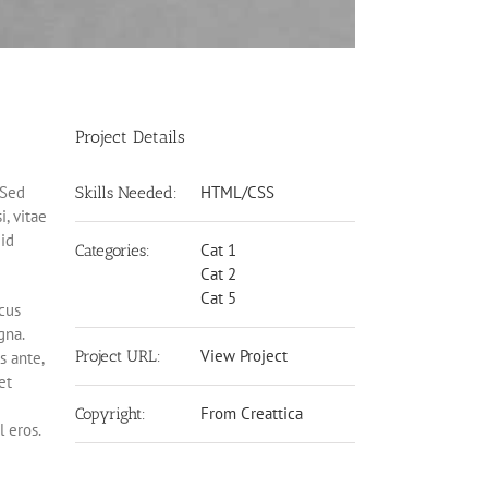
Project Details
 Sed
HTML/CSS
Skills Needed:
i, vitae
 id
Cat 1
Categories:
Cat 2
Cat 5
cus
gna.
View Project
Project URL:
s ante,
et
From Creattica
Copyright:
l eros.