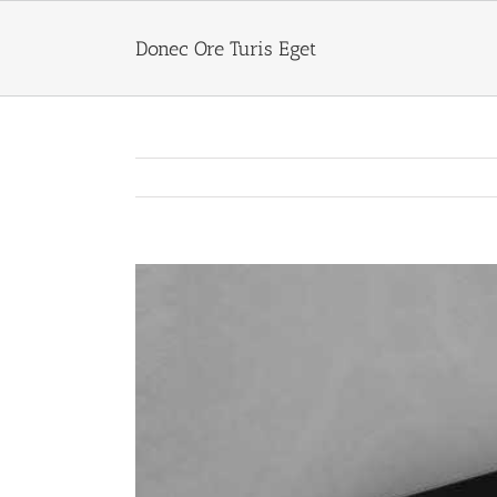
Skip
to
Donec Ore Turis Eget
content
View
Larger
Image